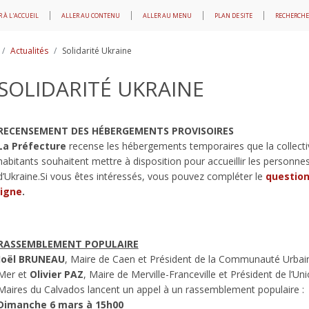
 À L'ACCUEIL
ALLER AU CONTENU
ALLER AU MENU
PLAN DE SITE
RECHERCHE
Actualités
Solidarité Ukraine
SOLIDARITÉ UKRAINE
RECENSEMENT DES HÉBERGEMENTS PROVISOIRES
La Préfecture
recense les hébergements temporaires que la collectiv
habitants souhaitent mettre à disposition pour accueillir les personne
d’Ukraine.Si vous êtes intéressés, vous pouvez compléter le
question
ligne
.
RASSEMBLEMENT POPULAIRE
Joël BRUNEAU
, Maire de Caen et Président de la Communauté Urbai
Mer et
Olivier PAZ
, Maire de Merville-Franceville et Président de l’Un
Maires du Calvados lancent un appel à un rassemblement populaire :
Dimanche 6 mars à 15h00