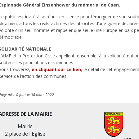
Esplanade Général Einsenhower du mémorial de Caen.
Le public est invité à se réunir en silence pour témoigner de son sout
ukrainien, à tous les civils victimes des atrocités d’une guerre déclarée
volonté d’un seul homme et rappeler que seule une Europe en paix peu
démocratie.
SOLIDARITÉ NATIONALE
L’AMF et la Protection Civile appellent, ensemble, à la solidarité natio
soutenir les populations ukrainiennes
.
Vous trouverez,
en cliquant sur ce lien
, le détail de cet engageme
service de l’action des communes.
Page mise à jour le 04 mars 2022
ADRESSE DE LA MAIRIE
Mairie
2 place de l'Eglise