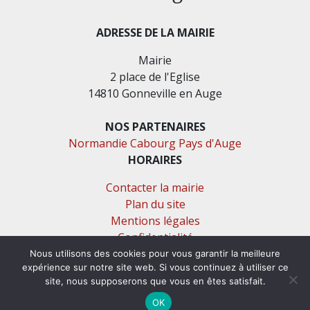
ADRESSE DE LA MAIRIE
Mairie
2 place de l'Eglise
14810 Gonneville en Auge
NOS PARTENAIRES
Normandie Cabourg Pays d'Auge
HORAIRES
Contacter la mairie
Plan du site
Mentions légales
Confidentialité
Accessibilité (en cours)
Nous utilisons des cookies pour vous garantir la meilleure
expérience sur notre site web. Si vous continuez à utiliser ce
site, nous supposerons que vous en êtes satisfait.
Encore un site Commu'net !
OK