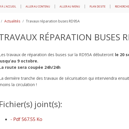
 À L'ACCUEIL
ALLER AU CONTENU
ALLER AU MENU
PLAN DE SITE
RECHERCHE
Actualités
Travaux réparation buses RD95A
TRAVAUX RÉPARATION BUSES 
Les travaux de réparation des buses sur la RD95A débuteront
le 20 
jusqu’au 9 octobre.
La route sera coupée 24h/24h
La dernière tranche des travaux de sécurisation qui interviendra ensui
moins la circulation !
Fichier(s) joint(s):
- Pdf 567.55 Ko