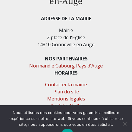
ADRESSE DE LA MAIRIE
Mairie
2 place de l'Eglise
14810 Gonneville en Auge
NOS PARTENAIRES
Normandie Cabourg Pays d'Auge
HORAIRES
Contacter la mairie
Plan du site
Mentions légales
Confidentialité
Accessibilité (en cours)
Nous utilisons des cookies pour vous garantir la meilleure
expérience sur notre site web. Si vous continuez à utiliser ce
site, nous supposerons que vous en êtes satisfait.
Encore un site Commu'net !