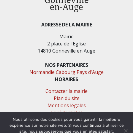
ADRESSE DE LA MAIRIE
Mairie
2 place de l'Eglise
14810 Gonneville en Auge
NOS PARTENAIRES
Normandie Cabourg Pays d'Auge
HORAIRES
Contacter la mairie
Plan du site
Mentions légales
Confidentialité
Accessibilité (en cours)
Nous utilisons des cookies pour vous garantir la meilleure
expérience sur notre site web. Si vous continuez à utiliser ce
site, nous supposerons que vous en êtes satisfait.