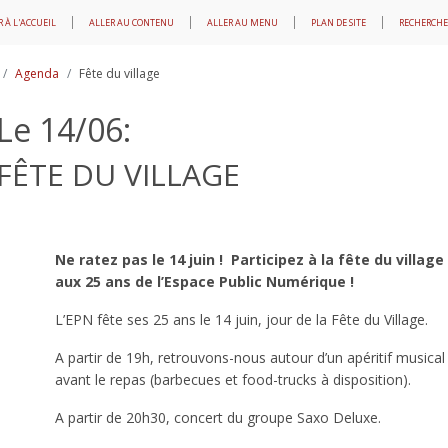
 À L'ACCUEIL
ALLER AU CONTENU
ALLER AU MENU
PLAN DE SITE
RECHERCHE
Agenda
Fête du village
Le 14/06:
FÊTE DU VILLAGE
Ne ratez pas le 14 juin ! Participez à la fête du village
aux 25 ans de l’Espace Public Numérique !
L’EPN fête ses 25 ans le 14 juin, jour de la Fête du Village.
A partir de 19h, retrouvons-nous autour d’un apéritif musical
avant le repas (barbecues et food-trucks à disposition).
A partir de 20h30, concert du groupe Saxo Deluxe.